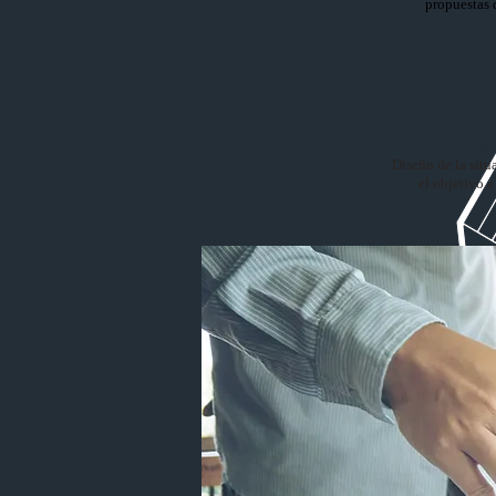
propuestas 
Dise
Diseño de la situ
el objetivo a