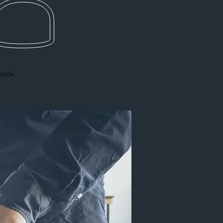
.
cción.