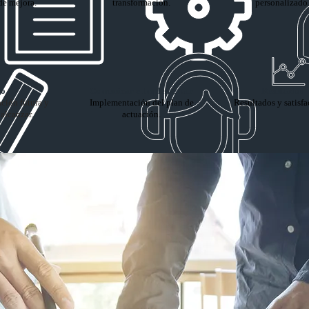
de mejora.
transformación.
personalizado
ño
Comunicar e Implementar
Resultados
ación futura y
Implementación del plan de
Resultados y satisfa
 alcanzar.
actuación.