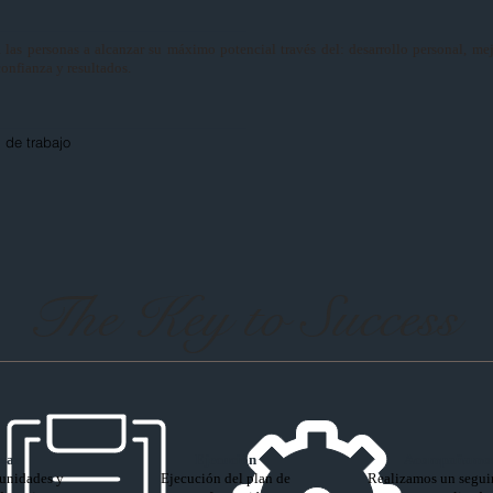
 las personas a alcanzar su máximo potencial través del: desarrollo personal, me
onfianza y resultados.
 de trabajo
The Key to Success
izar
Ejecución
Acompañamo
unidades y
Ejecución del plan de
Realizamos un segui