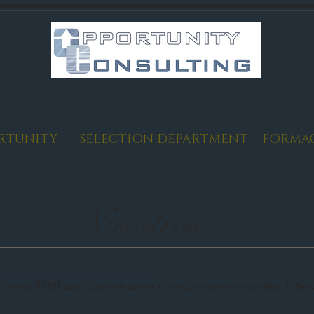
RTUNITY
SELECTION DEPARTMENT
FORMA
Nosotros
toría de RRHH especializada en apoyar a las organizaciones en las áreas de Sele