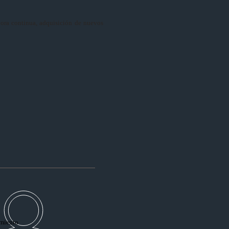
jora continua, adquisición de nuevos
s
miento